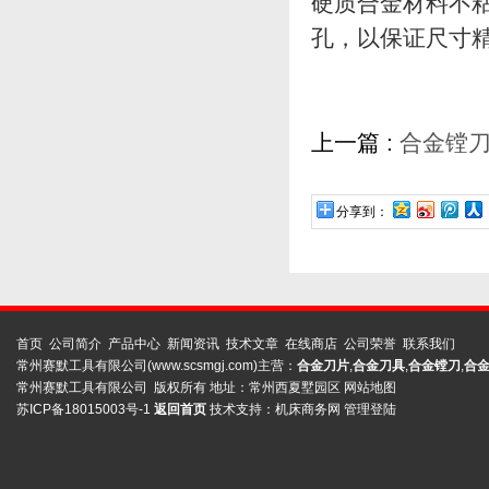
硬质合金材料不
孔，以保证尺寸
上一篇 :
合金镗
分享到：
首页
公司简介
产品中心
新闻资讯
技术文章
在线商店
公司荣誉
联系我们
常州赛默工具有限公司(www.scsmgj.com)主营：
合金刀片
,
合金刀具
,
合金镗刀
,
合
常州赛默工具有限公司 版权所有 地址：常州西夏墅园区
网站地图
苏ICP备18015003号-1
返回首页
技术支持：
机床商务网
管理登陆