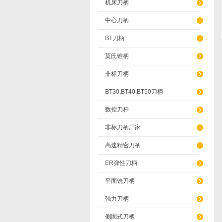
机床刀柄
中心刀柄
BT刀柄
莫氏锥柄
非标刀柄
BT30,BT40,BT50刀柄
数控刀杆
非标刀柄厂家
高速精密刀柄
ER弹性刀柄
平面铣刀柄
强力刀柄
侧固式刀柄