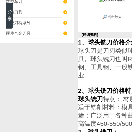
数控车刀
焊接刀具
点击放大
数控刀柄系列
硬质合金刀具
[详细资料]
1、球头铣刀价格介
球头刀是刀刃类似
具。球头铣刀也叫
钢、工具钢、一般
业。
2、球头铣刀价格特
球头铣刀
特点： 材
适于铣削材料：模
途：广泛用于各种曲
高温度450-550/5
3、