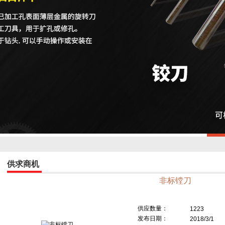
供求商机
非标镗刀
供应数量：
1223
发布日期：
2018/3/1