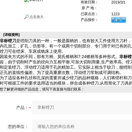
有效日期：
2019/3/1
原 产 地：
已获点击：
1223
点击放大
产品报价：
[详细资料]
非标镗刀
是镗削刀具的一种，一般是圆柄的，也有较大工件使用方刀杆，z
内孔加工，扩孔，仿形等。有一个或两个切削部分、专门用于对已有的孔
镗刀可在镗床、车床或铣床上使用。
因装夹方式的不同，部有方柄、莫氏锥柄和7:24锥柄等多种形式。
非标镗
齿，由于切削时产生的径向力互相平衡,可加大切削用量,生产效率高。
和定装镗刀。浮动镗刀适用于孔的精加工。它实际上相当于铰刀，能镗削
正孔的直线性偏差。为了提高重磨次数，浮动镗刀常制成可调结构。
为了适应各种孔径和孔深的需要并减少镗刀的品种规格，人们将镗杆和刀
时可根据工件的要求选用适当的模块，拼合成各种镗刀,从而简化了刀具
想了解更详细的产品信息，填写下表直接与我们联系：
产品：
您的单位：