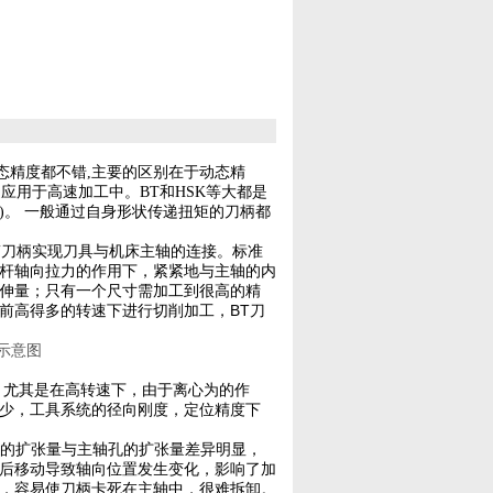
态精度都不错
,
主要的区别在于动态精
泛应用于高速加工中。
BT
和
HSK
等大都是
)
。
一般通过自身形状传递扭矩的刀柄都
BT刀柄实现刀具与机床主轴的连接。标准
拉杆轴向拉力的作用下，紧紧地与主轴的内
伸量；只有一个尺寸需加工到很高的精
前高得多的转速下进行切削加工，BT刀
示意图
，尤其是在高转速下，由于离心为的作
少，工具系统的径向刚度，定位精度下
柄向外的扩张量与主轴孔的扩张量差异明显，
后移动导致轴向位置发生变化，影响了加
，容易使刀柄卡死在主轴中，很难拆卸。