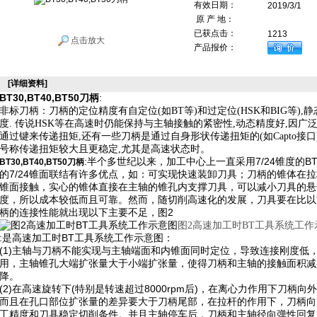
有效日期：
2019/3/1
原 产 地：
已获点击：
1213
点击放大
产品报价：
[详细资料]
BT30,BT40,BT50刀柄
:
非标刀柄：刀柄的定位精度有自定位
(
如
BT
等
)
和过定位
(HSK
和
BIG
等
),
静
度
.
传说
HSK
等在高速时仍能保持与主轴接触的紧密性
,
动态精度好
,
因广
通过键来传递扭矩
,
还有一些刀柄是通过自身形状传递扭矩的
(
如
Capto
接口
号称传递扭矩较大且更稳定
,
尤其是高速状态时。
:半个多世纪以来，加工中心上一直采用7/24锥度的
BT30,BT40,BT50刀柄
的7/24锥面联结有许多优点，如：可实现快速装卸刀具；刀柄的锥体在
锥面接触，实心的锥体直接在主轴的锥孔内支撑刀具，可以减小刀具的悬
度，所以成本较低而且可靠。然而，随切削高速化的发展，刀具要在比以
柄的连接性能就出现以下主要不足，图2
图2高速加工时BT工具系统工作
:是高速加工时BT工具系统工作示意图：
(1)主轴与刀柄不能实现与主轴端面和内锥面同时定位，导致连接刚度低
用，主轴锥孔大端扩张量大于小端扩张量，使得刀柄和主轴的接触面积减
降。
(2)在高速旋转下(特别是转速超过8000rpm后)，在离心力作用下刀
而且在孔口部位扩张量的差异要大于刀柄尾部，在拉杆的作用下，刀柄向
工精度和刀具稳定切削条件。并且主轴停车后，刀柄和主轴径向弹性回复