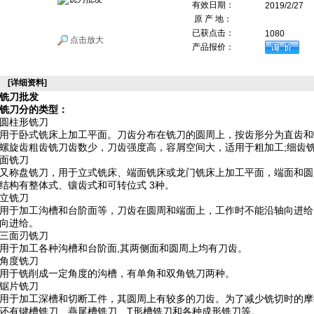
有效日期：
2019/2/27
原 产 地：
已获点击：
1080
点击放大
产品报价：
[详细资料]
铣刀批发
铣刀分的类型：
圆柱形铣刀
用于卧式铣床上加工平面。刀齿分布在铣刀的圆周上，按齿形分为直齿和
螺旋齿粗齿铣刀齿数少，刀齿强度高，容屑空间大，适用于粗加工;细齿
面铣刀
又称盘铣刀，用于立式铣床、端面铣床或龙门铣床上加工平面，端面和圆
结构有整体式、镶齿式和可转位式 3种。
立铣刀
用于加工沟槽和台阶面等，刀齿在圆周和端面上，工作时不能沿轴向进给
向进给。
三面刃铣刀
用于加工各种沟槽和台阶面,其两侧面和圆周上均有刀齿。
角度铣刀
用于铣削成一定角度的沟槽，有单角和双角铣刀两种。
锯片铣刀
用于加工深槽和切断工件，其圆周上有较多的刀齿。为了减少铣切时的摩擦，
还有键槽铣刀、燕尾槽铣刀、T形槽铣刀和各种成形铣刀等。