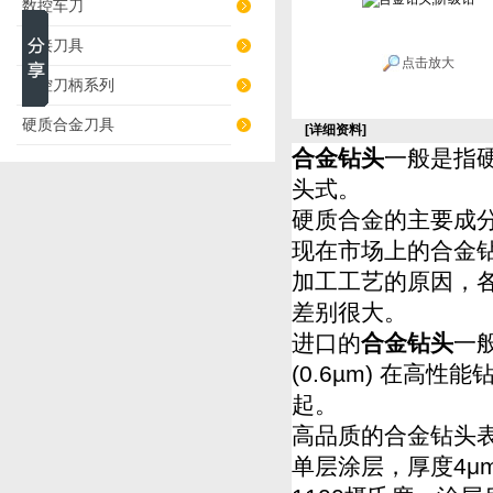
数控车刀
焊接刀具
点击放大
数控刀柄系列
硬质合金刀具
[详细资料]
合金钻头
一般是指
头式。
硬质合金的主要成分
现在市场上的合金
加工工艺的原因，
差别很大。
进口的
合金钻头
一般
(0.6µm) 在
起。
高品质的合金钻头表
单层涂层，厚度4μm