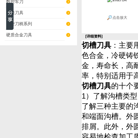
数控车刀
焊接刀具
点击放大
数控刀柄系列
硬质合金刀具
[详细资料]
切槽刀具
：主要
色合金，冷硬铸
金，寿命长，高
率，特别适用于
切槽刀具
的十个
1）了解沟槽类
了解三种主要的
和端面沟槽。外圆
排屑。此外，外
容易地检查加工