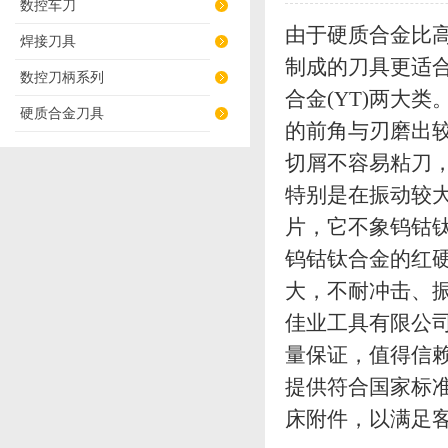
数控车刀
由于硬质合金比
焊接刀具
制成的刀具更适合
数控刀柄系列
合金(YT)两大
硬质合金刀具
的前角与刃磨出
切屑不容易粘刀
特别是在振动较
片，它不象钨钴
钨钴钛合金的红
大，不耐冲击、
佳业工具有限公
量保证，值得信赖。
提供符合国家标
床附件，以满足