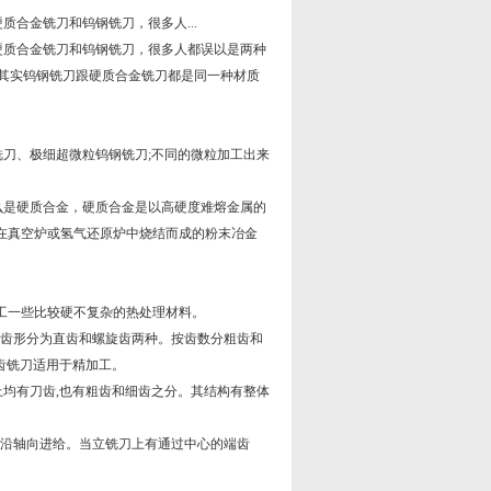
合金铣刀和钨钢铣刀，很多人...
硬质合金铣刀和钨钢铣刀，很多人都误以是两种
;其实钨钢铣刀跟硬质合金铣刀都是同一种材质
刀、极细超微粒钨钢铣刀;不同的微粒加工出来
么是硬质合金，硬质合金是以高硬度难熔金属的
粘结剂，在真空炉或氢气还原炉中烧结而成的粉末冶金
加工一些比较硬不复杂的热处理材料。
按齿形分为直齿和螺旋齿两种。按齿数分粗齿和
齿铣刀适用于精加工。
上均有刀齿,也有粗齿和细齿之分。其结构有整体
能沿轴向进给。当立铣刀上有通过中心的端齿