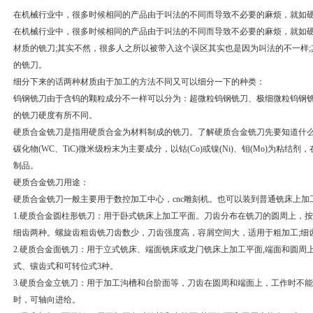
在机械行业中，很多时候相同的产品由于叫法的不同而导致不必要的麻烦，就如硬质
在机械行业中，很多时候相同的产品由于叫法的不同而导致不必要的麻烦，就如
材质的铣刀;其实不然，很多人之所以被带入这个误区其实也是因为叫法的不一样
的铣刀。
细分下来的话两种材质由于加工的方法不同又可以细分一下的种类：
钨钢铣刀由于含钨的颗粒成分不一样可以分为：超微粒钨钢铣刀、极细微粒钨钢铣
的铣刀硬度有所不同。
硬质合金铣刀是指用硬质合金为材料制成的铣刀。了解硬质合金铣刀先要知道什
碳化物(WC、TiC)微米级粉末为主要成分，以钴(Co)或镍(Ni)、钼(Mo)为
制品。
硬质合金铣刀用途：
硬质合金铣刀一般主要用于数控加工中心，cnc雕刻机。也可以装到普通铣床上
1.硬质合金圆柱形铣刀：用于卧式铣床上加工平面。刀齿分布在铣刀的圆周上，
细齿两种。螺旋齿粗齿铣刀齿数少，刀齿强度高，容屑空间大，适用于粗加工;细
2.硬质合金面铣刀：用于立式铣床、端面铣床或龙门铣床上加工平面,端面和圆周
式、镶齿式和可转位式3种。
3.硬质合金立铣刀：用于加工沟槽和台阶面等，刀齿在圆周和端面上，工作时不
时，可轴向进给。