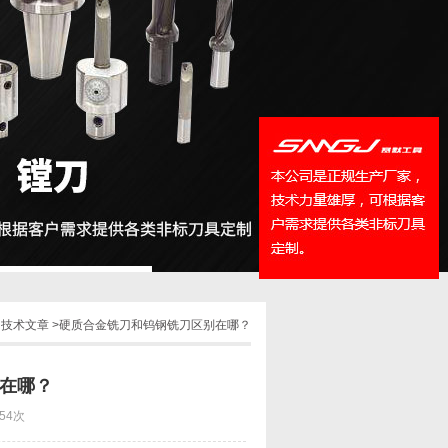
QQ
在线咨
>
技术文章
>硬质合金铣刀和钨钢铣刀区别在哪？
在哪？
54次