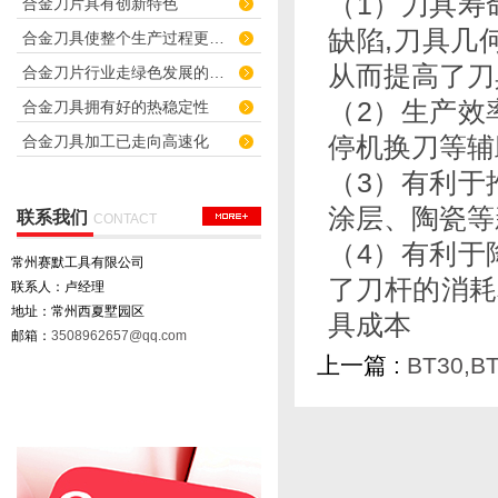
（1）刀具寿
合金刀片具有创新特色
缺陷,刀具几
合金刀具使整个生产过程更快捷化
从而提高了
合金刀片行业走绿色发展的道路
（2）生产效
合金刀具拥有好的热稳定性
停机换刀等辅
合金刀具加工已走向高速化
（3）有利于
涂层、陶瓷
联系我们
CONTACT
（4）有利于
常州赛默工具有限公司
了刀杆的消耗
联系人：卢经理
地址：常州西夏墅园区
具成本
邮箱：
3508962657@qq.com
上一篇 :
BT30,B