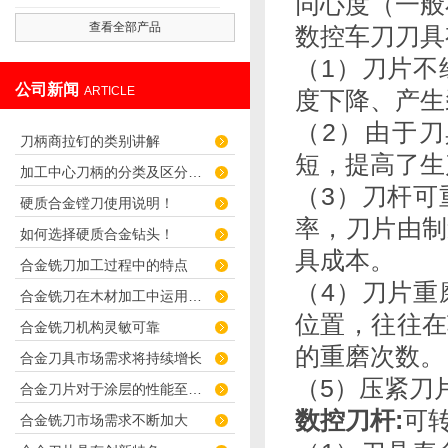
同心度（一般
查看全部产品
数控车刀刀具
（1）刀片不
公司新闻
ARTICLE
度下降、产生
（2）由于
刀柄商拉钉的类别讲解
短，提高了
加工中心刀柄的分类及区分介绍
（3）刀杆可
硬质合金镗刀使用说明！
率，刀片由制
如何选择硬质合金钻头！
具成本。
合金铣刀加工过程中的特点
（4）刀片重
合金铣刀在木材加工中运用广泛
位置，往往在
合金铣刀机构灵敏可靠
的重磨次数
合金刀具市场需求将持续增长
（5）压紧刀
合金刀片对于涂层的性能至关重要
数控刀杆
:
可
合金铣刀市场需求不断加大