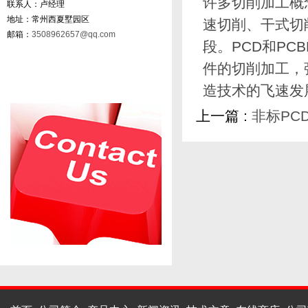
许多切削加工概
联系人：卢经理
地址：常州西夏墅园区
速切削、干式切
邮箱：
3508962657@qq.com
段。PCD和P
件的切削加工，
造技术的飞速发
上一篇 :
非标PC