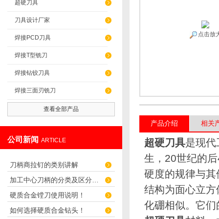
超硬刀具
刀具设计厂家
点击放
焊接PCD刀具
焊接T型铣刀
焊接钻铰刀具
焊接三面刃铣刀
查看全部产品
产品介绍
相关
公司新闻
ARTICLE
超硬刀具
是现代
生，20世纪的
刀柄商拉钉的类别讲解
硬度的规律与其
加工中心刀柄的分类及区分介绍
结构为面心立方
硬质合金镗刀使用说明！
化硼相似。它们
如何选择硬质合金钻头！