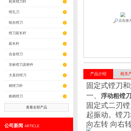
机夹镗刀杆
镗孔刀
点击放
组合镗刀
镗刀延长杆
延长杆
合金镗刀
非标镗刀及附件
产品介绍
相关
大直径镗刀
固定式镗刀和
精镗刀杆
一、
浮动粗镗
粗精镗刀
固定式二刃镗
查看全部产品
起振动。镗刀
向左转
|
向右
公司新闻
ARTICLE