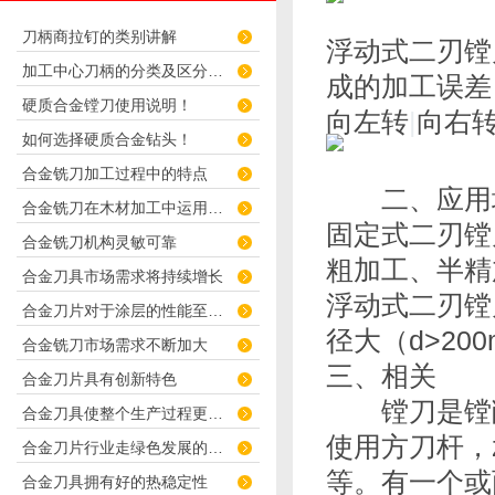
刀柄商拉钉的类别讲解
浮动式二刃镗
加工中心刀柄的分类及区分介绍
成的加工误差
硬质合金镗刀使用说明！
向左转
|
向右
如何选择硬质合金钻头！
合金铣刀加工过程中的特点
二、应用
合金铣刀在木材加工中运用广泛
固定式二刃镗
合金铣刀机构灵敏可靠
粗加工、半精
合金刀具市场需求将持续增长
浮动式二刃镗
合金刀片对于涂层的性能至关重要
径大（d>2
合金铣刀市场需求不断加大
三、相关
合金刀片具有创新特色
镗刀是镗削
合金刀具使整个生产过程更快捷化
使用方刀杆，
合金刀片行业走绿色发展的道路
等。有一个或
合金刀具拥有好的热稳定性