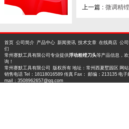
上一篇 :
微调精
首页
公司简介
产品中心
新闻资讯
技术文章
在线商店
公司
们
常州赛默工具有限公司专业提供
浮动粗镗刀头
等产品信息，欢
询！
常州赛默工具有限公司 版权所有 地址：常州西夏墅园区
网站
销售电话 Tel：18118016589 传真 Fax： 邮编：213135 电子
mail：
3508962657@qq.com
苏ICP备18015003号-1
返回首页
技术支持：
机床商务网
管理