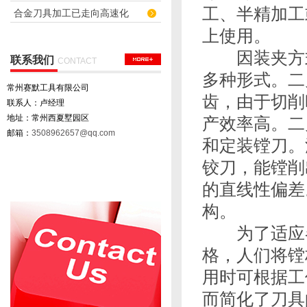
工、半精加工
合金刀具加工已走向高速化
上使用。
因装夹方式的
联系我们
CONTACT
多种形式。二
常州赛默工具有限公司
齿，由于切削
联系人：卢经理
地址：常州西夏墅园区
产效率高。二
邮箱：
3508962657@qq.com
和定装镗刀。
铰刀，能镗削
的直线性偏差
构。
为了适应各
格，人们将镗
用时可根据工
而简化了刀具